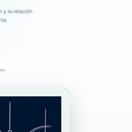
 y la relación
mía.
les