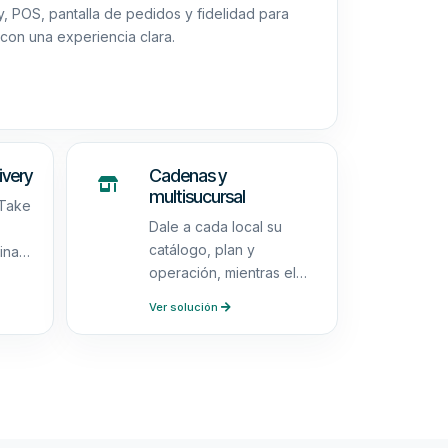
 POS, pantalla de pedidos y fidelidad para
con una experiencia clara.
ivery
Cadenas y
multisucursal
 Take
Dale a cada local su
catálogo, plan y
ina
operación, mientras el
equipo autorizado
Ver solución
accede a varios
espacios desde una
misma cuenta.