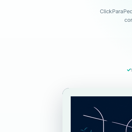
ClickParaPedi
con