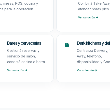
as, mesas, POS, cocina y
Combiná Take Away,
da para la operación
atender horas pico 
Ver solución
Bares y cervecerías
Dark kitchens y del
Gestioná reservas y
Centralizá Delivery,
servicio de salón,
Away, teléfono,
conectá cocina o barra y
disponibilidad y Coc
vendé experiencias
KDS sin depender
Ver solución
Ver solución
mediante Gift Cards y
exclusivamente de
Vales.
marketplaces.