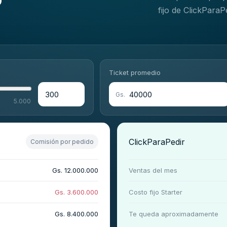
?
fijo de ClickParaPe
Ticket promedio
Gs.
5.000
ClickParaPedir
Comisión por pedido
Gs. 12.000.000
Ventas del mes
Gs. 3.600.000
Costo fijo Starter
Gs. 8.400.000
Te queda aproximadamente