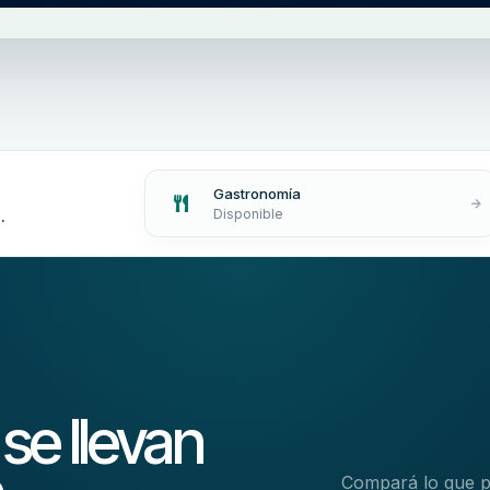
Gastronomía
.
Disponible
se llevan
Compará lo que po