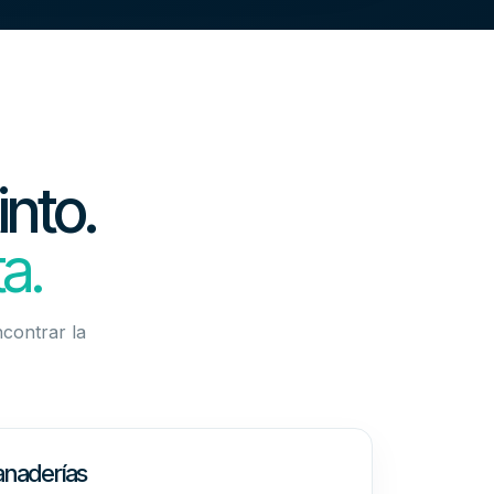
into.
a.
ncontrar la
anaderías