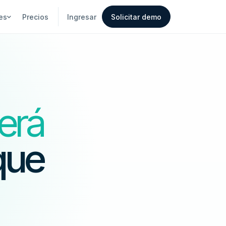
es
Precios
Ingresar
Solicitar demo
erá
que