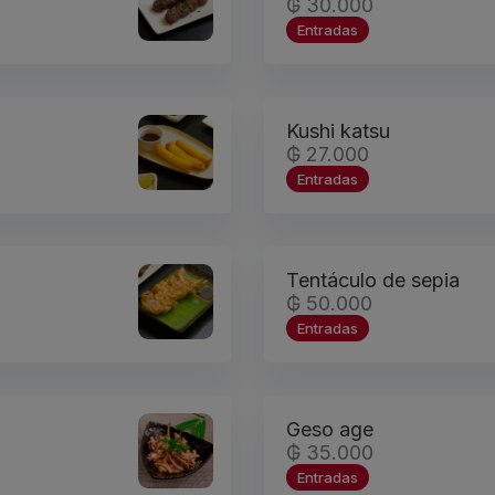
₲ 30.000
Entradas
Kushi katsu
₲ 27.000
Entradas
Tentáculo de sepia
₲ 50.000
Entradas
Geso age
₲ 35.000
Entradas