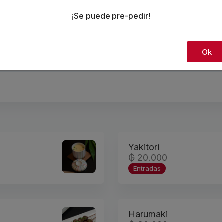
¡Se puede pre-pedir!
hi y Sashimi
Platos calientes
Fideos
Arroz
Ok
Yakitori
₲ 20.000
Entradas
Harumaki