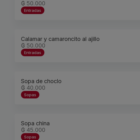
₲ 50.000
Entradas
Calamar y camaroncito al ajillo
₲ 50.000
Entradas
Sopa de choclo
₲ 40.000
Sopas
Sopa china
₲ 45.000
Sopas