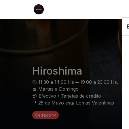
Hiroshima
🕒 11:30 a 14:00 Hs ─ 19:00 a 23:00 Hs.
📅 Martes a Domingo
💳 Efectivo / Tarjetas de crédito
📍 25 de Mayo esq/ Lomas Valentinas
Cerrado