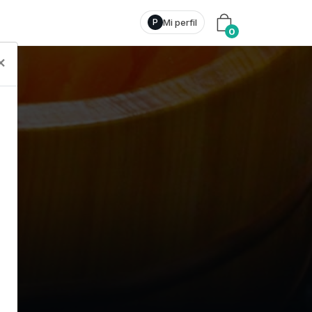
Mi perfil
P
0
×