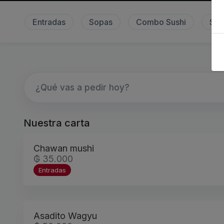
Entradas
Sopas
Combo Sushi
Sus
Nuestra carta
Chawan mushi
₲ 35.000
Entradas
Asadito Wagyu