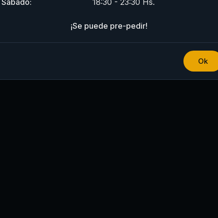
Sabado:
18:30 - 23:30 Hs.
¡Se puede pre-pedir!
es
Pedilas por separado
Bebidas
Ok