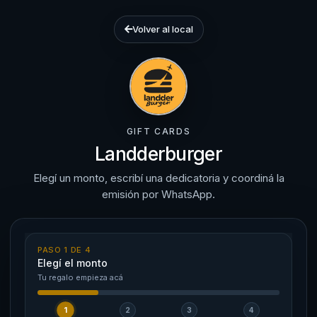
Volver al local
GIFT CARDS
Landderburger
Elegí un monto, escribí una dedicatoria y coordiná la
emisión por WhatsApp.
PASO 1 DE 4
Elegí el monto
Tu regalo empieza acá
1
2
3
4