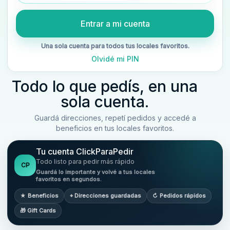
Entrar a mi cuenta
Una sola cuenta para todos tus locales favoritos.
Olvidé mi PIN
Todo lo que pedís, en una
sola cuenta.
Guardá direcciones, repetí pedidos y accedé a
beneficios en tus locales favoritos.
Tu cuenta ClickParaPedir
Todo listo para pedir más rápido
CP
Guardá lo importante y volvé a tus locales
favoritos en segundos.
★ Beneficios
⌖ Direcciones guardadas
↻ Pedidos rápidos
🎁 Gift Cards