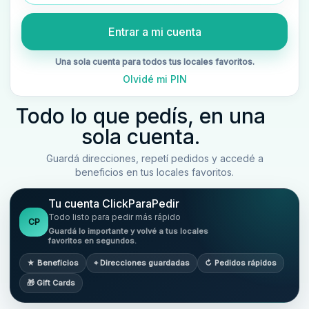
Entrar a mi cuenta
Una sola cuenta para todos tus locales favoritos.
Olvidé mi PIN
Todo lo que pedís, en una
sola cuenta.
Guardá direcciones, repetí pedidos y accedé a
beneficios en tus locales favoritos.
Tu cuenta ClickParaPedir
Todo listo para pedir más rápido
CP
Guardá lo importante y volvé a tus locales
favoritos en segundos.
★ Beneficios
⌖ Direcciones guardadas
↻ Pedidos rápidos
🎁 Gift Cards