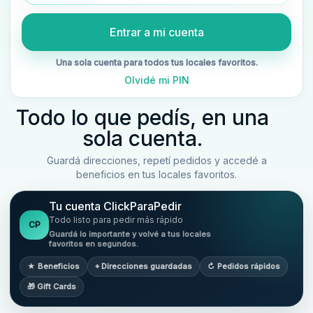
Entrar a mi cuenta
Una sola cuenta para todos tus locales favoritos.
Olvidé mi PIN
Todo lo que pedís, en una
sola cuenta.
Guardá direcciones, repetí pedidos y accedé a
beneficios en tus locales favoritos.
Tu cuenta ClickParaPedir
Todo listo para pedir más rápido
CP
Guardá lo importante y volvé a tus locales
favoritos en segundos.
★ Beneficios
⌖ Direcciones guardadas
↻ Pedidos rápidos
🎁 Gift Cards