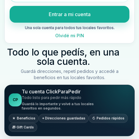
Entrar a mi cuenta
Una sola cuenta para todos tus locales favoritos.
Olvidé mi PIN
Todo lo que pedís, en una
sola cuenta.
Guardá direcciones, repetí pedidos y accedé a
beneficios en tus locales favoritos.
Tu cuenta ClickParaPedir
Todo listo para pedir más rápido
CP
Guardá lo importante y volvé a tus locales
favoritos en segundos.
★ Beneficios
⌖ Direcciones guardadas
↻ Pedidos rápidos
🎁 Gift Cards