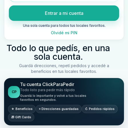
Entrar a mi cuenta
Una sola cuenta para todos tus locales favoritos.
Olvidé mi PIN
Todo lo que pedís, en una
sola cuenta.
Guardá direcciones, repetí pedidos y accedé a
beneficios en tus locales favoritos.
Tu cuenta ClickParaPedir
Todo listo para pedir más rápido
CP
Guardá lo importante y volvé a tus locales
favoritos en segundos.
★ Beneficios
⌖ Direcciones guardadas
↻ Pedidos rápidos
🎁 Gift Cards