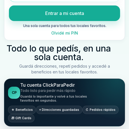
Entrar a mi cuenta
Una sola cuenta para todos tus locales favoritos.
Olvidé mi PIN
Todo lo que pedís, en una
sola cuenta.
Guardá direcciones, repetí pedidos y accedé a
beneficios en tus locales favoritos.
Tu cuenta ClickParaPedir
Todo listo para pedir más rápido
CP
Guardá lo importante y volvé a tus locales
favoritos en segundos.
★ Beneficios
⌖ Direcciones guardadas
↻ Pedidos rápidos
🎁 Gift Cards