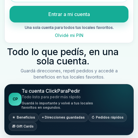
Entrar a mi cuenta
Una sola cuenta para todos tus locales favoritos.
Olvidé mi PIN
Todo lo que pedís, en una
sola cuenta.
Guardá direcciones, repetí pedidos y accedé a
beneficios en tus locales favoritos.
Tu cuenta ClickParaPedir
Todo listo para pedir más rápido
CP
Guardá lo importante y volvé a tus locales
favoritos en segundos.
★ Beneficios
⌖ Direcciones guardadas
↻ Pedidos rápidos
🎁 Gift Cards