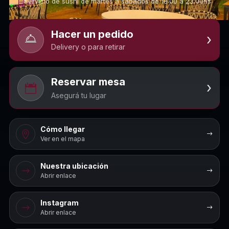
Servicio de sushi de martes a sabados de 18:00 a 23:00hs
Hacer un pedido
›
Delivery o para retirar
Reservar mesa
›
Asegurá tu lugar
Cómo llegar
Ver en el mapa
Nuestra ubicación
Abrir enlace
Instagram
Abrir enlace