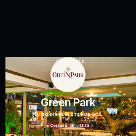
Green Park
Tu experiencia empieza acá.
● Cerrado
· abre 11:30