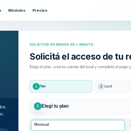
a
Módulos
Precios
SOLICITUD EN MENOS DE 1 MINUTO
Solicitá el acceso de tu 
Elegí el plan, creá la cuenta del local y completá el pago p
Plan
Local
1
2
Elegí tu plan
1
ine.
ón.
Mensual