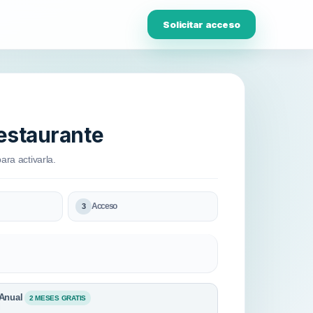
Solicitar acceso
restaurante
ara activarla.
Acceso
3
Anual
2 MESES GRATIS